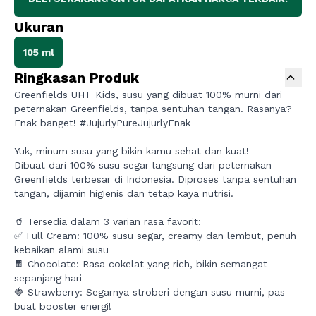
Ukuran
105 ml
Ringkasan Produk
Greenfields UHT Kids, susu yang dibuat 100% murni dari
peternakan Greenfields, tanpa sentuhan tangan. Rasanya?
Enak banget! #JujurlyPureJujurlyEnak
Yuk, minum susu yang bikin kamu sehat dan kuat!
Dibuat dari 100% susu segar langsung dari peternakan
Greenfields terbesar di Indonesia. Diproses tanpa sentuhan
tangan, dijamin higienis dan tetap kaya nutrisi.
🥤 Tersedia dalam 3 varian rasa favorit:
✅ Full Cream: 100% susu segar, creamy dan lembut, penuh
kebaikan alami susu
🍫 Chocolate: Rasa cokelat yang rich, bikin semangat
sepanjang hari
🍓 Strawberry: Segarnya stroberi dengan susu murni, pas
buat booster energi!