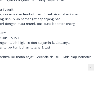
, dijamin higienis dan tetap kaya nutrisi.
a favorit:
r, creamy dan lembut, penuh kebaikan alami susu
ng rich, bikin semangat sepanjang hari
eri dengan susu murni, pas buat booster energi!
UHT?
i susu bubuk
gan, lebih higienis dan terjamin kualitasnya
antu pertumbuhan tulang & gigi
oritmu ke mana saja? Greenfields UHT Kids siap nemenin