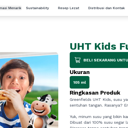
rmasi Menarik
Sustainability
Resep Lezat
Distribusi dan Kontak
UHT Kids F
BELI SEKARANG UNTU
Ukuran
105 ml
Ringkasan Produk
Greenfields UHT Kids, susu ya
sentuhan tangan. Rasanya? En
Yuk, minum susu yang bikin k
Dibuat dari 100% susu segar l