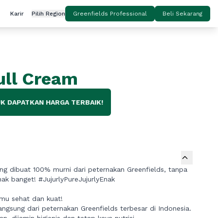
Karir
Pilih Region
Greenfields Professional
Beli Sekarang
ull Cream
K DAPATKAN HARGA TERBAIK!
ng dibuat 100% murni dari peternakan Greenfields, tanpa
ak banget! #JujurlyPureJujurlyEnak
amu sehat dan kuat!
angsung dari peternakan Greenfields terbesar di Indonesia.