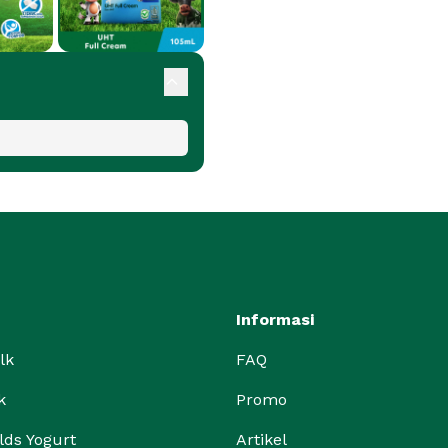
Informasi
lk
FAQ
k
Promo
lds Yogurt
Artikel