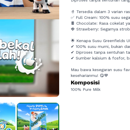
Diproses tanpa sentuhan tangan
🥤 Tersedia dalam 3 varian ras
✅ Full Cream: 100% susu sega
🍫 Chocolate: Rasa cokelat ya
🍓 Strawberry: Segarnya strob
🌟 Kenapa Susu Greenfields 
✔ 100% susu murni, bukan dar
✔ Diproses tanpa sentuhan tan
✔ Sumber kalsium & fosfor, b
Mau bawa kesegaran susu fav
keseharianmu! 😋💙
Komposisi
100% Pure Milk