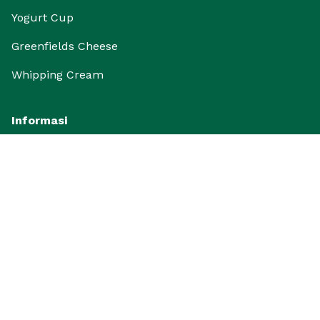
Yogurt Cup
Greenfields Cheese
Whipping Cream
Informasi
FAQ
Promo
Artikel
Galeri dan Aktivitas
Ulasan dan Penilaian
Ikuti kami untuk kabar terbaru