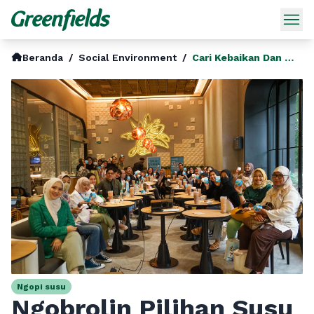
Beranda
/
Social Environment
/
Cari Kebaikan Dan Kesegaran Susu Terbaik Yuk Startfresh Bersama Greenfields The Extra Milk 100 Fresh Milk Pasteurisasi Dari Peternakan Sendiri
Ngopi susu
Ngobrolin Pilihan Susu