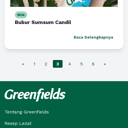
Milk
Bubur Sumsum Candil
Baca Selengkapnya
«
1
2
3
4
5
6
»
Tentang Greenfields
Resep Lezat