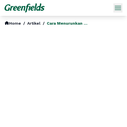
Home
/
Artikel
/
Cara Menurunkan Berat Badan Dengan Resep Olahan Susu Rendah Lemak