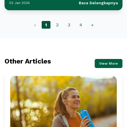
Baca Selengkapnya
02 Jan 2024
«
1
2
3
4
»
Other Articles
View More